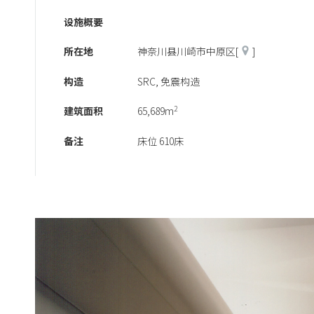
设施概要
所在地
神奈川县川崎市中原区[
]
构造
SRC, 免震构造
2
建筑面积
65,689m
备注
床位 610床