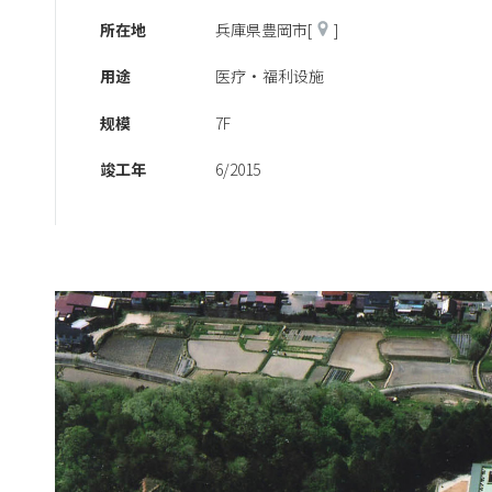
所在地
兵庫県豊岡市[
]
用途
医疗・福利设施
规模
7F
竣工年
6/2015