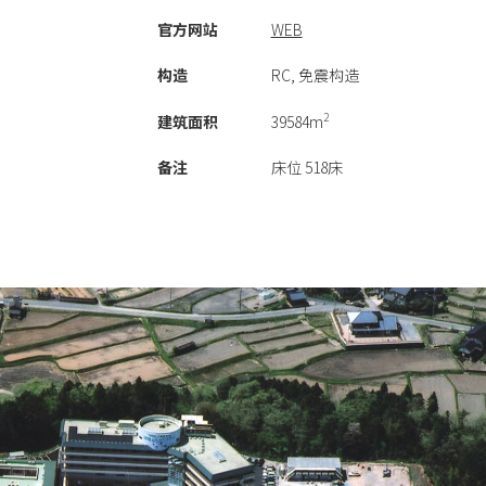
官方网站
WEB
构造
RC, 免震构造
2
建筑面积
39584m
备注
床位 518床